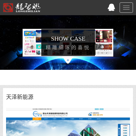
Togg
navig
SHOW CASE
精雕细琢的喜悦
天泽新能源